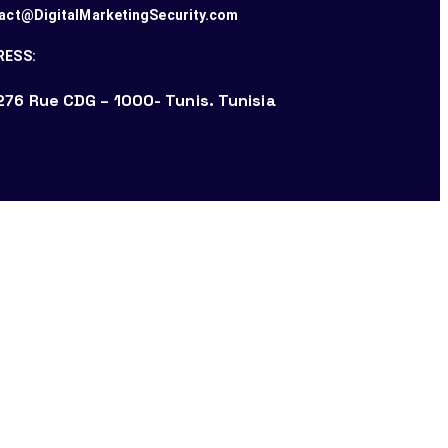
act@DigitalMarketingSecurity.com
RESS:
276 Rue CDG – 1000- Tunis. Tunisia