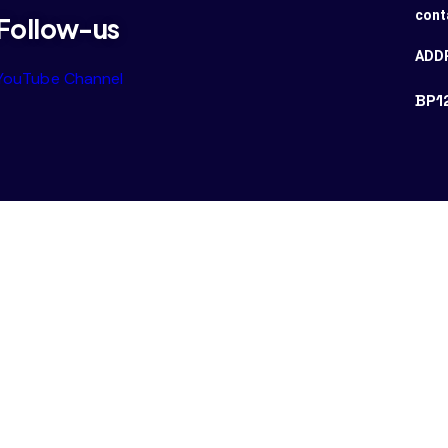
cont
Follow-us
ADD
YouTube Channel
BP1
ved.