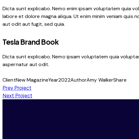
Dicta sunt explicabo. Nemo enim ipsam voluptatem quia volup
labore et dolore magna aliqua. Ut enim minim veniam quis 
aut odit aut fugit, sed quia.
Tesla Brand Book
Dicta sunt explicabo. Nemo ipsam voluptatem quia voluptas 
aspernatur aut odit.
Client
New Magazine
Year
2022
Author
Amy Walker
Share
Prev Project
Next Project